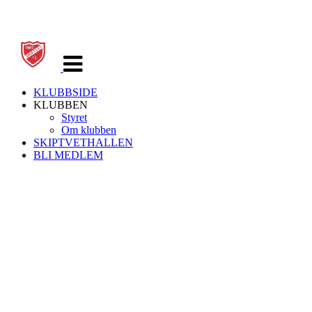
Veksle
navigasjon
KLUBBSIDE
KLUBBEN
Styret
Om klubben
SKIPTVETHALLEN
BLI MEDLEM
Skiptvet IL
Storveien 30 -
1816 SKIPTVET
Org. nr.: 937539924