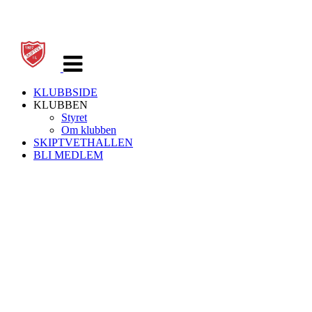
Veksle
navigasjon
KLUBBSIDE
KLUBBEN
Styret
Om klubben
SKIPTVETHALLEN
BLI MEDLEM
Skiptvet IL
Storveien 30 -
1816 SKIPTVET
Org. nr.: 937539924